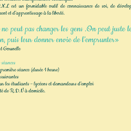
L est un formidable outil de connaissance de soi, de dévelop
nt et d’apprentissage à la liberté.
ne peut pas changer les gens .On peut juste 
n, puis leur donner envie de l’emprunter»
 Gounelle
 séances
première séance (durée 1 heure)
 suivantes
r les étudiants – lycéens et demandeurs d’emploi
ité de R.D.V à domicile.