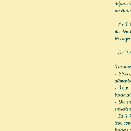
à faire 
un état 
La P.N.L
de déve
blocage
La P.N.L
Par une 
• Stress
alimentai
• Pour c
traumati
• Ou en
entretie
La P.N.L
leur con
travers 