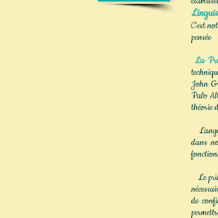
établiss
Linguis
C'est no
pensée
La Pro
techniq
John Gri
Palo Alt
théorie 
Langage
dans no
fonction
Le princ
nécessai
de confi
permettr