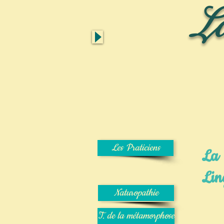
L
Accueil
Notre histoire
Les Praticiens
La
Lin
Naturopathie
T. de la métamorphose