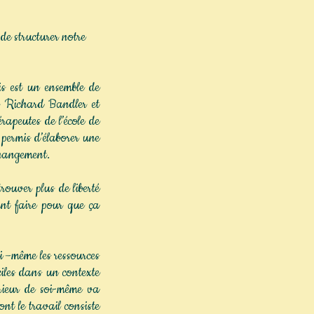
de structurer notre
is est un ensemble de
ar Richard Bandler et
apeutes de l’école de
 permis d’élaborer une
changement.
uver plus de liberté
nt faire pour que ça
i –même les ressources
iciles dans un contexte
érieur de soi-même va
t le travail consiste