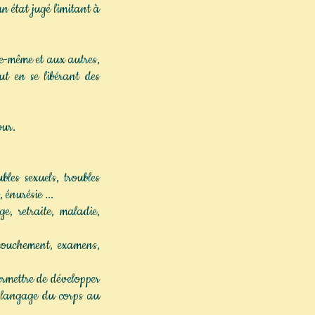
un état jugé limitant à
le-même et aux autres,
ut en se libérant des
our.
ubles sexuels, troubles
 énurésie ...
e, retraite, maladie,
couchement, examens,
rmettre de développer
e langage du corps au