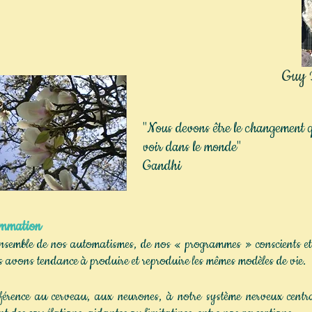
Guy
"Nous devons être le changement 
voir dans le monde"
Gandhi
mmation
ensemble de nos automatismes, de nos « programmes » conscients et 
 avons tendance à produire et reproduire les mêmes modèles de vie.
férence au cerveau, aux neurones, à notre système nerveux centra