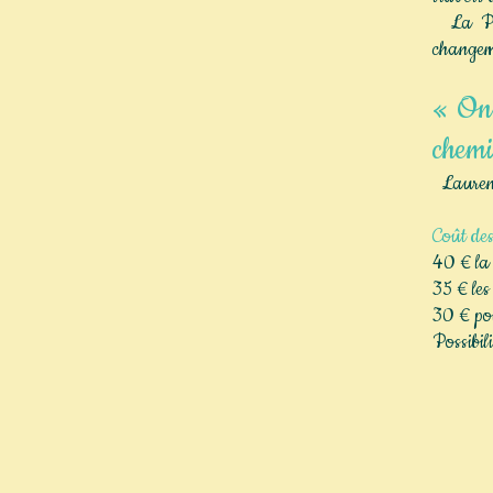
La P.N.
changeme
« On 
chemi
Laurent
Coût des
40 € la 
35 € les
30 € pou
Possibil