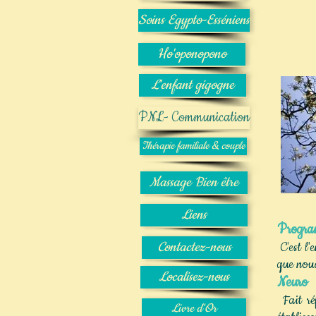
Soins Egypto-Esséniens
Ho'oponopono
L'enfant gigogne
PNL- Communication
Thérapie familiale & couple
Massage Bien être
Liens
Progra
Contactez-nous
C'est l'
que nous
Localisez-nous
Neuro
Fait ré
Livre d'Or