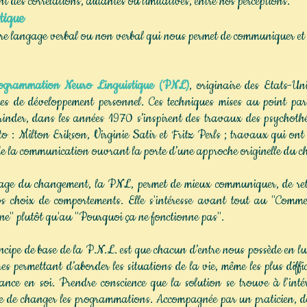
ent des corrélations, aidantes ou limitatives, entre nos perceptions.
tique
tre langage verbal ou non verbal qui nous permet de communiquer et 
grammation Neuro Linguistique (PNL)
, originaire des Etats-Un
ues de développement personnel. Ces techniques mises au point p
nder, dans les années 1970 s’inspirent des travaux des psychothér
o : Milton Erikson, Virginie Satir et Fritz Perls ; travaux qui ont
de la communication ouvrant la porte d’une approche originelle du 
 du changement, la PNL, permet de mieux communiquer, de retro
s choix de comportements. Elle s'intéresse avant tout au "Comme
ne" plutôt qu'au "Pourquoi ça ne fonctionne pas".
ipe de base de la P.N.L. est que chacun d’entre nous possède en lu
res permettant d’aborder les situations de la vie, même les plus diff
ance en soi. Prendre conscience que la solution se trouve à l'int
e de changer les programmations. Accompagnée par un praticien, don