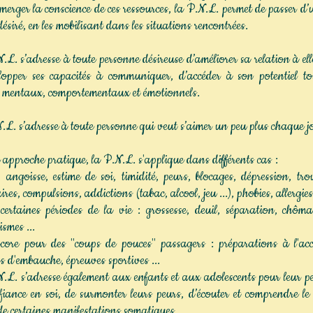
émerger la conscience de ces ressources, la P.N.L. permet de passer d’
désiré, en les mobilisant dans les situations rencontrées.
. s’adresse à toute personne désireuse d’améliorer sa relation à el
lopper ses capacités à communiquer, d’accéder à son potentiel to
s mentaux, comportementaux et émotionnels.
. s’adresse à toute personne qui veut s’aimer un peu plus chaque j
approche pratique, la P.N.L. s'applique dans différents cas :
, angoisse, estime de soi, timidité, peurs, blocages, dépression, tro
res, compulsions, addictions (tabac, alcool, jeu ...), phobies, allergies,
ertaines périodes de la vie : grossesse, deuil, séparation, chômag
smes ...
core pour des "coups de pouces" passagers : préparations à l'ac
ns d'embauche, épreuves sportives ...
. s’adresse également aux enfants et aux adolescents pour leur pe
fiance en soi, de surmonter leurs peurs, d’écouter et comprendre l
de certaines manifestations somatiques