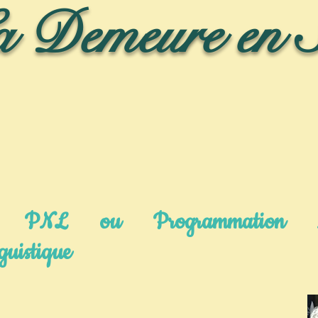
a Demeure en 
Nos actualités
Accompagnement au Bien être
Séjour r
 PNL ou Programmation N
guistique