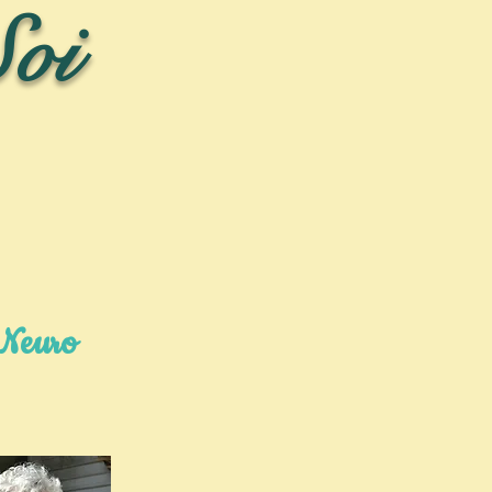
Soi
essourcement
Chambre d'hôtes
euro